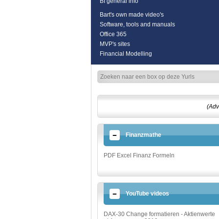
BI general info
Bart's own made video's
Software, tools and manuals
Office 365
MVP's sites
Financial Modelling
(Adv
Finanzmathe
PDF Excel Finanz Formeln
YouTube videos
DAX-30 Change formatieren - Aktienwerte