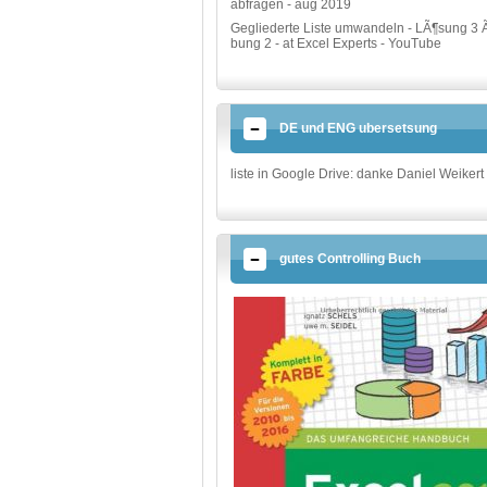
abfragen - aug 2019
Gegliederte Liste umwandeln - LÃ¶sung 3 
bung 2 - at Excel Experts - YouTube
DE und ENG ubersetsung
liste in Google Drive: danke Daniel Weikert
gutes Controlling Buch