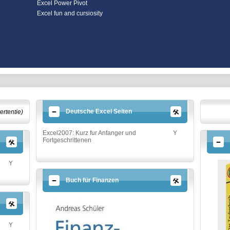
Excel Power Pivot
Excel fun and cursiosity
Deutsche Excel Seiten
ertentie)
Excel2007: Kurz fur Anfanger und
Y
Fortgeschrittenen
Y
Buch für Finanzen
Y