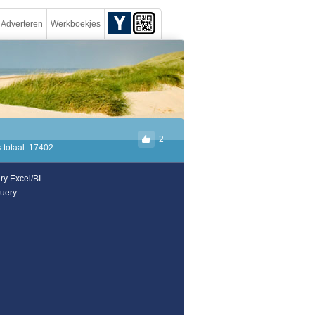
Adverteren
Werkboekjes
2
 totaal: 17402
y Excel/BI
uery