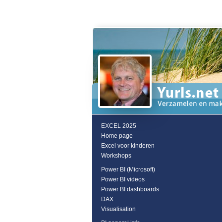
EXCEL 2025
Home page
Excel voor kinderen
Workshops
Power BI (Microsoft)
Power BI videos
Power BI dashboards
DAX
Visualisation